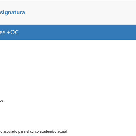
asignatura
les +OC
os
 asociado para el curso académico actual-