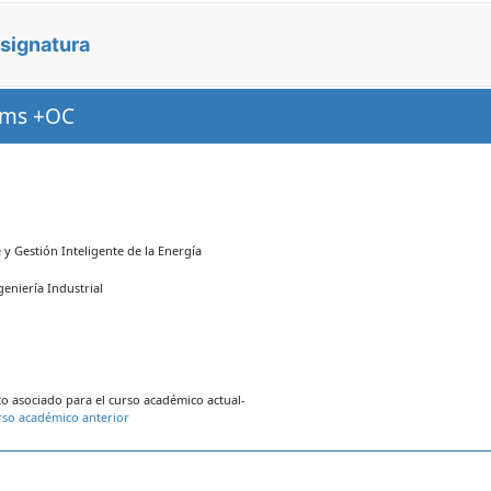
asignatura
ems +OC
y Gestión Inteligente de la Energía
geniería Industrial
 asociado para el curso académico actual-
rso académico anterior