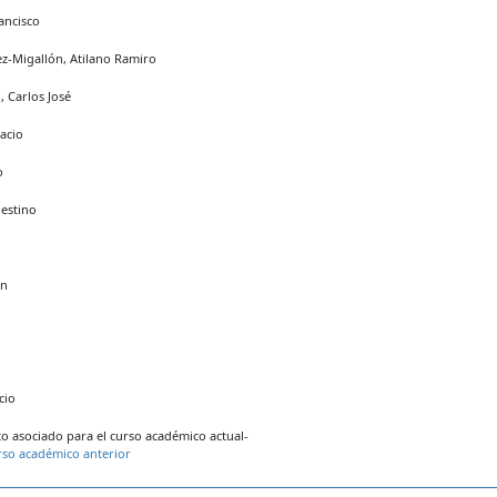
ancisco
z-Migallón, Atilano Ramiro
 Carlos José
acio
o
estino
ín
cio
 asociado para el curso académico actual-
rso académico anterior