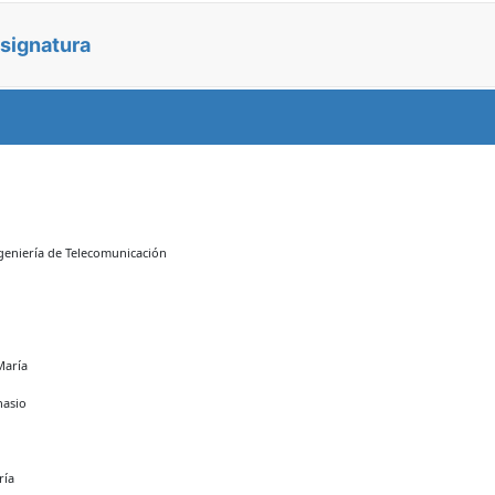
asignatura
geniería de Telecomunicación
María
nasio
ría