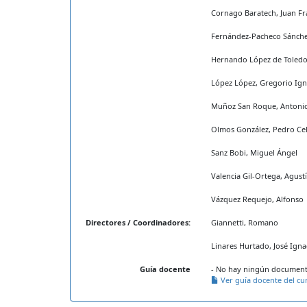
Cornago Baratech, Juan Fr
Fernández-Pacheco Sánche
Hernando López de Toledo,
López López, Gregorio Ign
Muñoz San Roque, Antoni
Olmos González, Pedro Cel
Sanz Bobi, Miguel Ángel
Valencia Gil-Ortega, Agust
Vázquez Requejo, Alfonso
Directores / Coordinadores:
Giannetti, Romano
Linares Hurtado, José Igna
Guía docente
- No hay ningún documento
Ver guía docente del cu