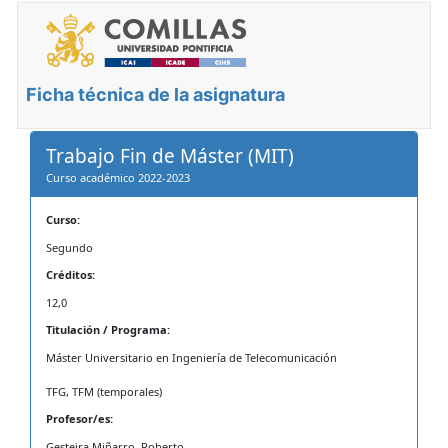
Ficha técnica de la asignatura
Trabajo Fin de Máster (MIT)
Curso académico 2022-2023
Curso:
Segundo
Créditos:
12,0
Titulación / Programa:
Máster Universitario en Ingeniería de Telecomunicación
TFG, TFM (temporales)
Profesor/es:
Gesteira Miñarro, Roberto