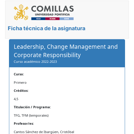
Ficha técnica de la asignatura
Leadership, Change Management and
Corporate Responsibility
Curso académico 2022-2023
Curso:
Primero
Créditos:
4,5
Titulación / Programa:
TFG, TFM (temporales)
Profesor/es:
Cantos Sánchez de Ibargüen, Cristóbal