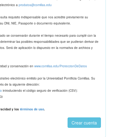
electrónico a
prodatos@comillas.edu
resulta requisito indispensable que nos acredite previamente su
e su DNI, NIE, Pasaporte o documento equivalente.
tado se conservarán durante el tiempo necesario para cumplir con la
 determinar las posibles responsabilidades que se pudieran derivar de
atos. Será de aplicación lo dispuesto en la normativa de archivos y
acidad y conservación en
www.comillas.edu/ProteccionDeDatos
ativo electrónico emitido por la Universidad Pontificia Comillas. Su
és de la siguiente dirección:
to
introduciendo el código seguro de verificación (CSV):
C0
vacidad y los
términos de uso
.