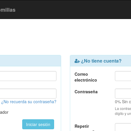
millas
¿No tiene cuenta?
Correo
electrónico
Contraseña
¿No recuerda su contraseña?
0% Sin ca
La contra
nador
dígito y u
Repetir