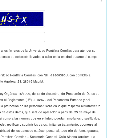
 los ficheros de la Universidad Pontificia Comillas para atender su
procesos de selección llevados a cabo en la entidad durante el tiempo
ersidad Pontificia Comillas, con NIF R 2800395B, con domicilio a
rto Aguilera, 23, 28015 Madrid.
Ley Orgánica 15/1999, de 13 de diciembre, de Protección de Datos de
 en el Reglamento (UE) 2016/679 del Parlamento Europeo y del
la protección de las personas físicas en lo que respecta al tratamiento
ón de estos datos, que será de aplicación a partir del 25 de mayo de
í como a las normas que en el futuro puedan ampliarlos o sustituirlos,
r, rectificar y suprimir los datos, limitar su tratamiento, oponerse al
abilidad de los datos de carácter personal, todo ello de forma gratuita,
 Pontificia Comillas – Secretaría General, Calle Alberto Aguilera, 23,