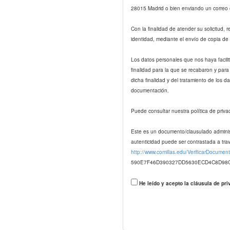
28015 Madrid o bien enviando un correo 
Con la finalidad de atender su solicitud, 
identidad, mediante el envío de copia d
Los datos personales que nos haya facili
finalidad para la que se recabaron y para
dicha finalidad y del tratamiento de los d
documentación.
Puede consultar nuestra política de priv
Este es un documento/clausulado administr
autenticidad puede ser contrastada a trav
http://www.comillas.edu/VerificarDocumen
590E7F46D390327DD5630ECD4C8D98
He leído y acepto la cláusula de pri