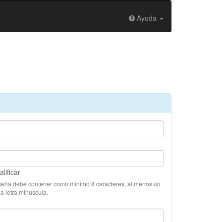
Ayuda
lificar
seña debe contener como mínimo 8 caracteres, al menos un
na letra minúscula.