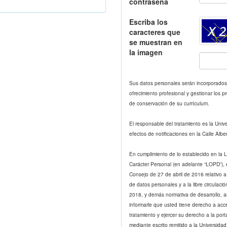
contraseña
Escriba los
caracteres que
se muestran en
la imagen
Sus datos personales serán incorporados a
ofrecimiento profesional y gestionar los 
de conservación de su currículum.
El responsable del tratamiento es la Univ
efectos de notificaciones en la Calle Albe
En cumplimiento de lo establecido en la 
Carácter Personal (en adelante “LOPD”),
Consejo de 27 de abril de 2016 relativo a 
de datos personales y a la libre circulaci
2018, y demás normativa de desarrollo, as
informarle que usted tiene derecho a accede
tratamiento y ejercer su derecho a la port
mediante escrito remitido a la Universidad